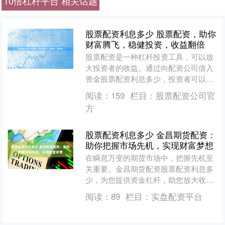
10倍杠杆平台 相关话题
股票配资利息多少 股票配资，助你
财富腾飞，稳健投资，收益翻倍
股票配资是一种杠杆投资工具，可以放
大投资者的收益。通过向配资公司借入
资金股票配资利息多少，投资者可以放
大自己的投资本金，从而获得更高的收
阅读：
159
栏目：
股票配资公司官
益。 配资炒股最大的优势....
方
股票配资利息多少 金昌期货配资：
助你把握市场先机，实现财富梦想
在瞬息万变的期货市场中，把握先机至
关重要。金昌期货配资股票配资利息多
少，为您提供资金杠杆，助您放大收
益，抢占市场先机。 1. 合法合规：正规
阅读：
89
栏目：
实盘配资平台
股票配资必须符合相关....