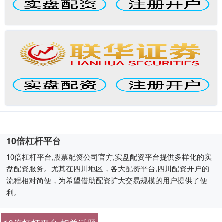
10倍杠杆平台
10倍杠杆平台,股票配资公司官方,实盘配资平台提供多样化的实
盘配资服务。尤其在四川地区，各大配资平台,四川配资开户的
流程相对简便，为希望借助配资扩大交易规模的用户提供了便
利。