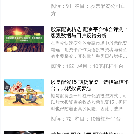
其能够以较小的资本参与更大规模的投
阅读：
91
栏目：
股票配资公司官
资。这意味着投资者可....
方
股票配资精选 配资平台综合评测：
客观数据与用户反馈分析
在当今快速变化的金融市场中股票配资
精选，配资平台作为连接投资者与资金
的重要桥梁，其数量与种类日益增多。
面对琳琅满目的选择，投资者往往感到
阅读：
122
栏目：
10倍杠杆平台
困惑：究竟哪家平台更可靠....
股票配资15 期货配资，选择靠谱平
台，成就投资梦想
期货配资是一种杠杆化的投资方式，可
以放大投资者的收益股票配资15，但同
时也伴随着更高的风险。因此，选择一
个靠谱的期货配资平台至关重要。 * **
阅读：
72
栏目：
10倍杠杆平台
杠杆效应：**配....